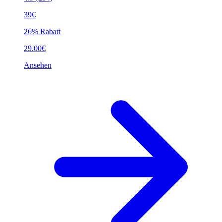
39€
26% Rabatt
29.00€
Ansehen