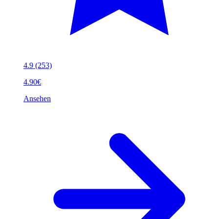
4.9
(253)
4.90€
Ansehen