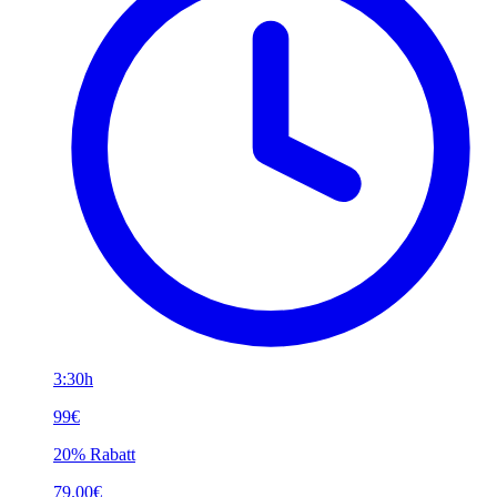
3:30h
99€
20% Rabatt
79.00€