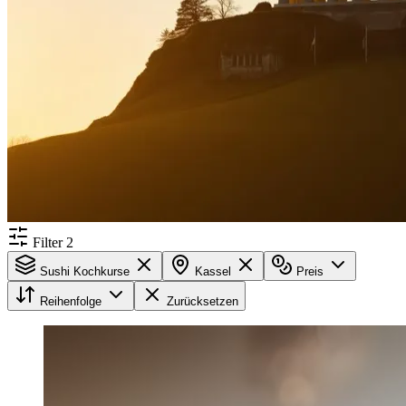
Filter
2
Sushi Kochkurse
Kassel
Preis
Reihenfolge
Zurücksetzen