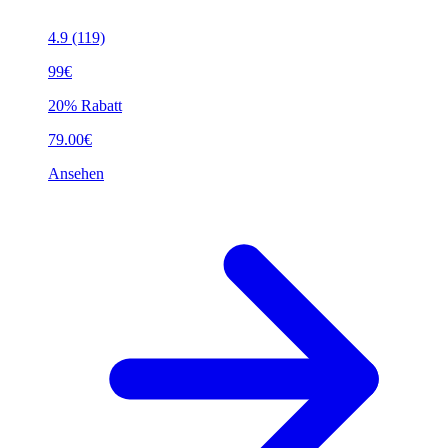
4.9
(119)
99€
20% Rabatt
79.00€
Ansehen