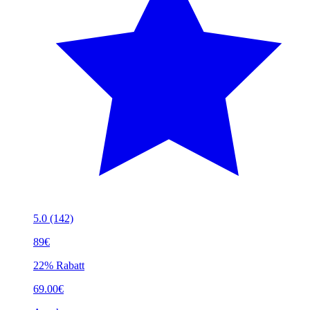
5.0
(142)
89€
22% Rabatt
69.00€