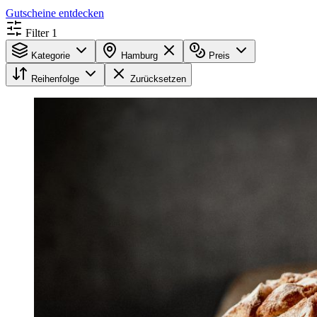
Gutscheine entdecken
Filter
1
Kategorie
Hamburg
Preis
Reihenfolge
Zurücksetzen