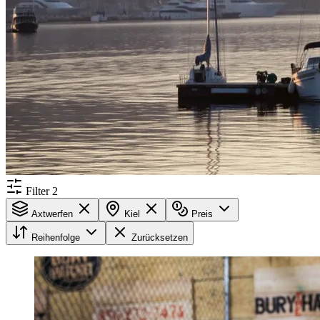
Filter
2
Axtwerfen
Kiel
Preis
Reihenfolge
Zurücksetzen