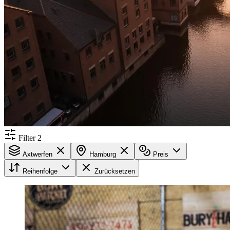
Filter
2
Axtwerfen
Hamburg
Preis
Reihenfolge
Zurücksetzen