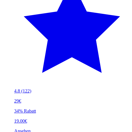
4.8
(122)
29€
34% Rabatt
19.00€
Ansehen