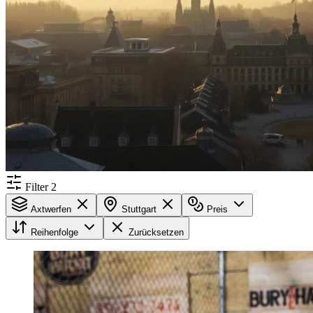
Filter
2
Axtwerfen
Stuttgart
Preis
Reihenfolge
Zurücksetzen