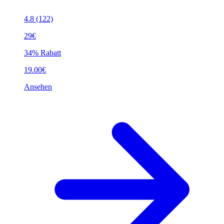
4.8
(122)
29€
34% Rabatt
19.00€
Ansehen