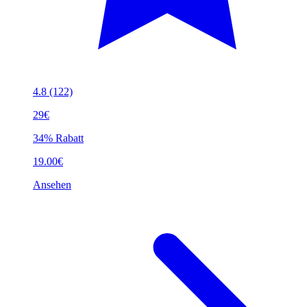
4.8
(122)
29€
34% Rabatt
19.00€
Ansehen