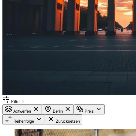
Filter
2
Axtwerfen
Berlin
Preis
Reihenfolge
Zurücksetzen