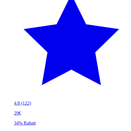
4.8
(122)
29€
34% Rabatt