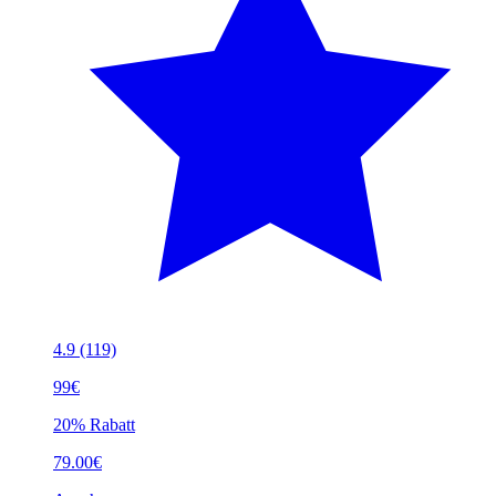
4.9
(119)
99€
20% Rabatt
79.00€