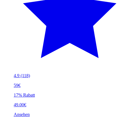
4.9
(118)
59€
17% Rabatt
49.00€
Ansehen