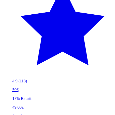
4.9
(118)
59€
17% Rabatt
49.00€