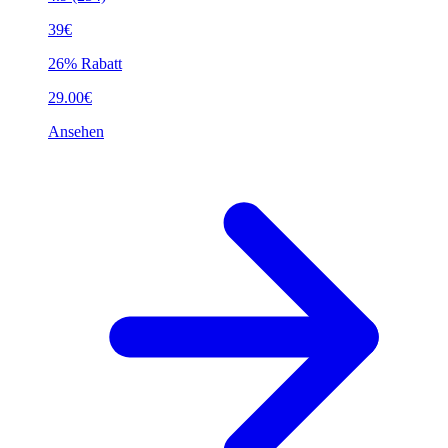
39€
26% Rabatt
29.00€
Ansehen