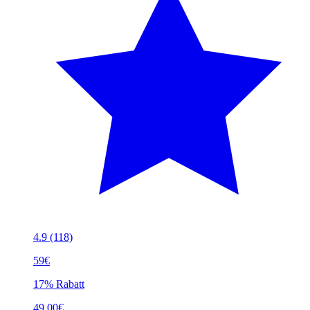
4.9
(118)
59€
17% Rabatt
49.00€