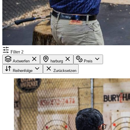
Filter
2
Axtwerfen
harburg
Preis
Reihenfolge
Zurücksetzen