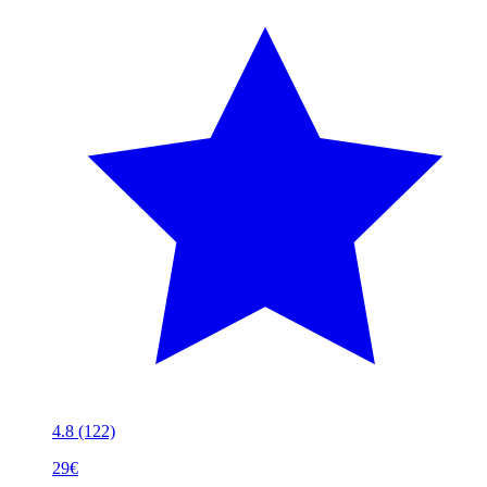
4.8
(122)
29€