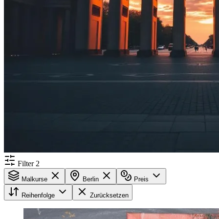
Filter
2
Malkurse
Berlin
Preis
Reihenfolge
Zurücksetzen