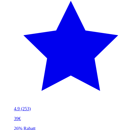
4.9
(253)
39€
26% Rabatt