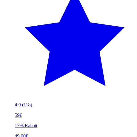
4.9
(118)
59€
17% Rabatt
49.00€