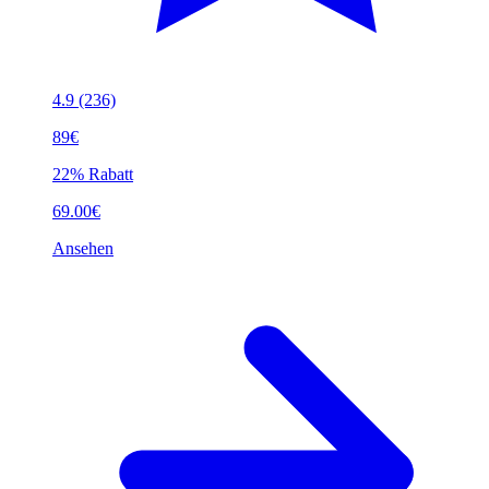
4.9
(236)
89€
22% Rabatt
69.00€
Ansehen