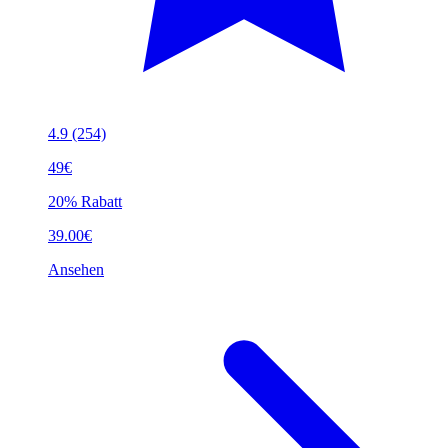
4.9
(254)
49€
20% Rabatt
39.00€
Ansehen