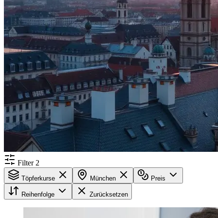
Filter
2
Töpferkurse
München
Preis
Reihenfolge
Zurücksetzen