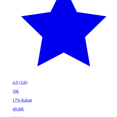
4.9
(118)
59€
17% Rabatt
49.00€