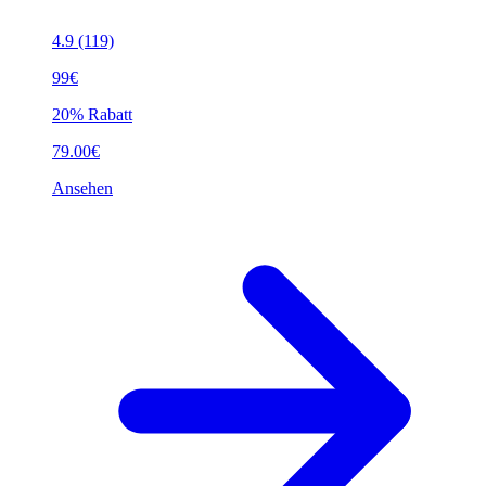
4.9
(119)
99€
20% Rabatt
79.00€
Ansehen