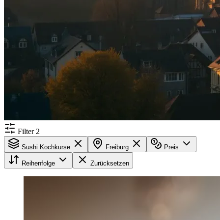
Filter
2
Sushi Kochkurse
Freiburg
Preis
Reihenfolge
Zurücksetzen