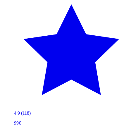
4.9
(118)
99€