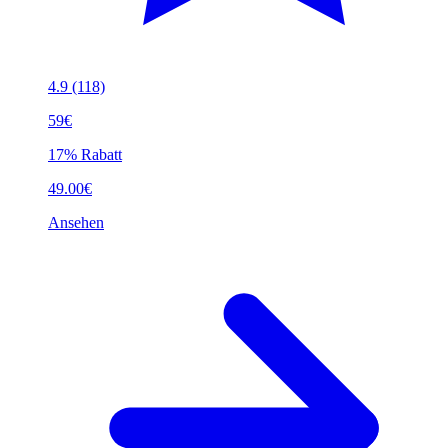
4.9
(118)
59€
17% Rabatt
49.00€
Ansehen