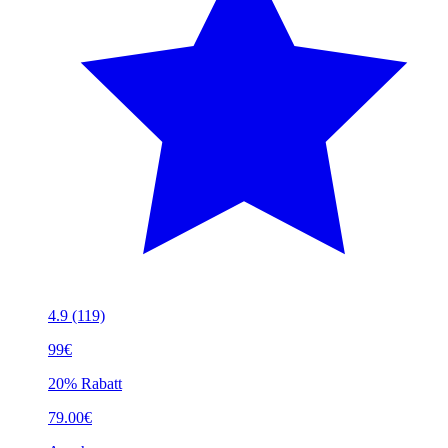
4.9
(119)
99€
20% Rabatt
79.00€