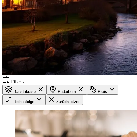
Filter
2
Baristakurse
Paderborn
Preis
Reihenfolge
Zurücksetzen