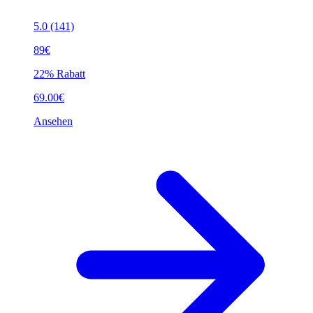
5.0
(141)
89€
22% Rabatt
69.00€
Ansehen