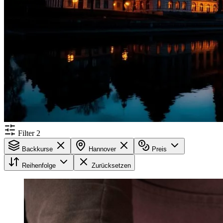
Filter
2
Backkurse
Hannover
Preis
Reihenfolge
Zurücksetzen