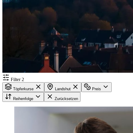
Filter
2
Töpferkurse
Landshut
Preis
Reihenfolge
Zurücksetzen