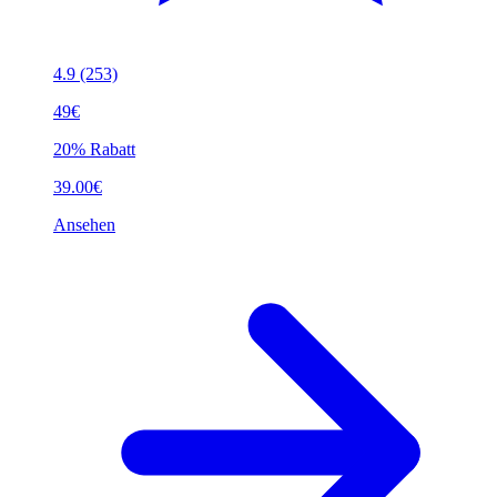
4.9
(253)
49€
20% Rabatt
39.00€
Ansehen