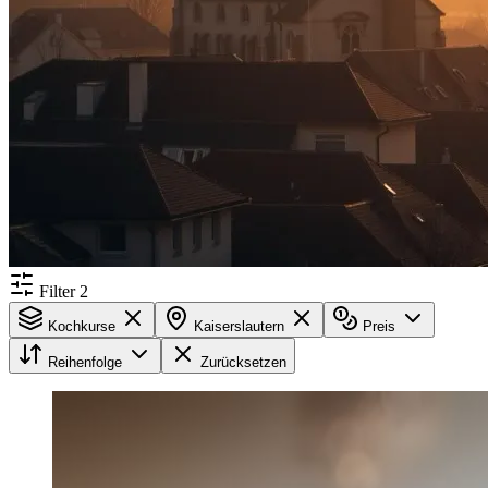
Filter
2
Kochkurse
Kaiserslautern
Preis
Reihenfolge
Zurücksetzen