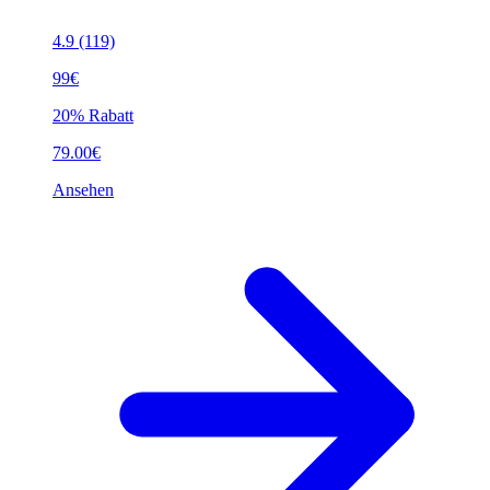
4.9
(119)
99€
20% Rabatt
79.00€
Ansehen