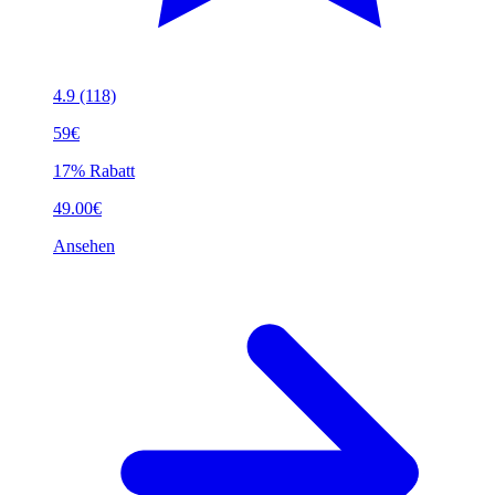
4.9
(118)
59€
17% Rabatt
49.00€
Ansehen