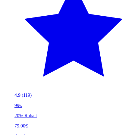
4.9
(119)
99€
20% Rabatt
79.00€