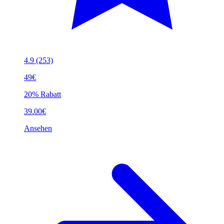
4.9
(253)
49€
20% Rabatt
39.00€
Ansehen