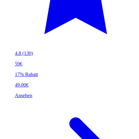
4.8
(130)
59€
17% Rabatt
49.00€
Ansehen