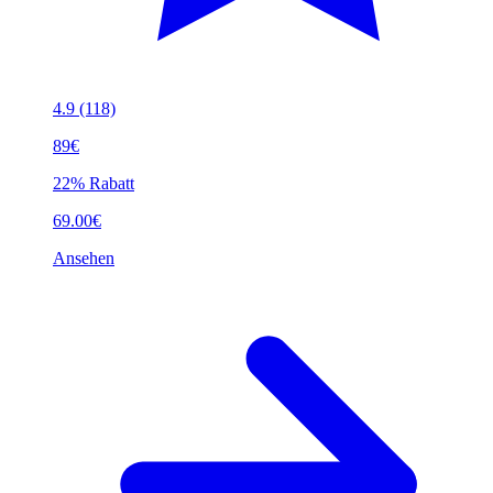
4.9
(118)
89€
22% Rabatt
69.00€
Ansehen