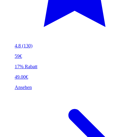
4.8
(130)
59€
17% Rabatt
49.00€
Ansehen