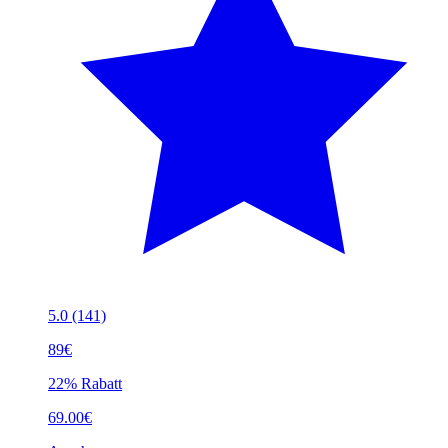
5.0
(141)
89€
22% Rabatt
69.00€