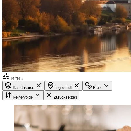
Filter
2
Baristakurse
Ingolstadt
Preis
Reihenfolge
Zurücksetzen