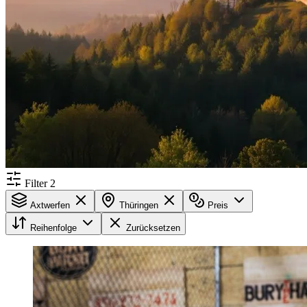
Filter
2
Axtwerfen
Thüringen
Preis
Reihenfolge
Zurücksetzen