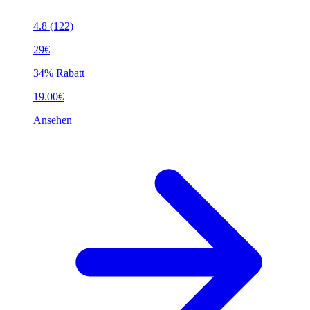
4.8
(122)
29€
34% Rabatt
19.00€
Ansehen