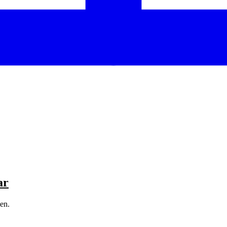
ar
en.