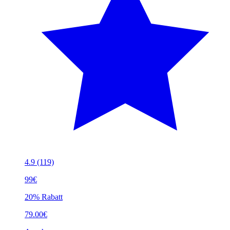
4.9
(119)
99€
20% Rabatt
79.00€