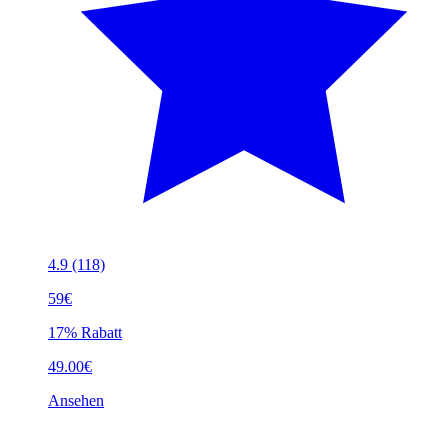
4.9
(118)
59€
17% Rabatt
49.00€
Ansehen