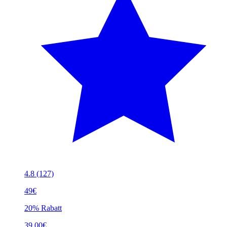
4.8
(127)
49€
20% Rabatt
39.00€