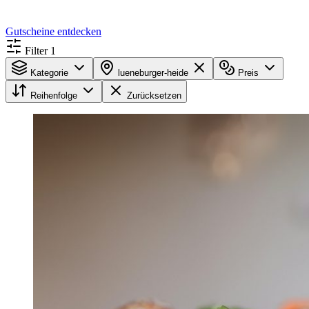
Gutscheine entdecken
Filter
1
Kategorie
lueneburger-heide
Preis
Reihenfolge
Zurücksetzen