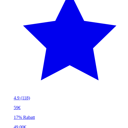
4.9
(118)
59€
17% Rabatt
49.00€