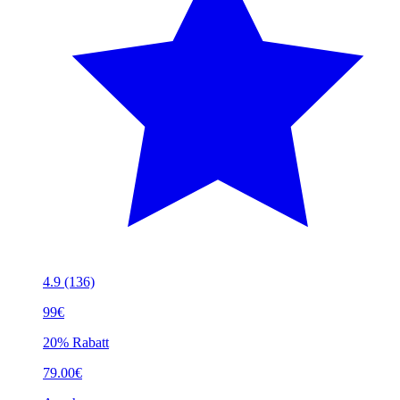
4.9
(136)
99€
20% Rabatt
79.00€