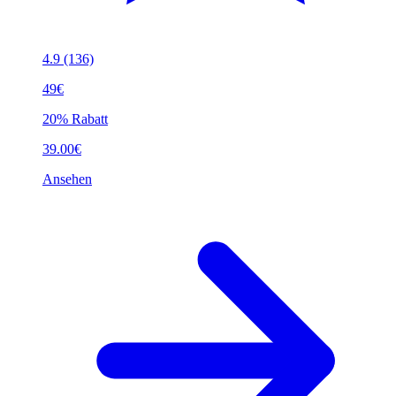
4.9
(136)
49€
20% Rabatt
39.00€
Ansehen