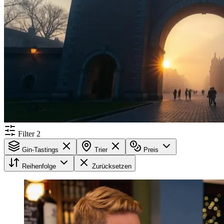
Filter
2
Gin-Tastings
Trier
Preis
Reihenfolge
Zurücksetzen