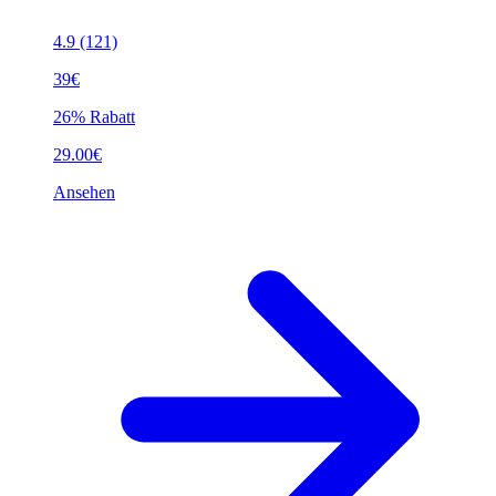
4.9
(121)
39€
26% Rabatt
29.00€
Ansehen