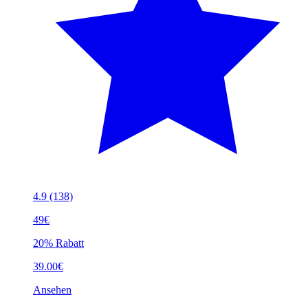
4.9
(138)
49€
20% Rabatt
39.00€
Ansehen