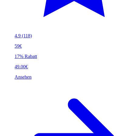
4.9
(118)
59€
17% Rabatt
49.00€
Ansehen