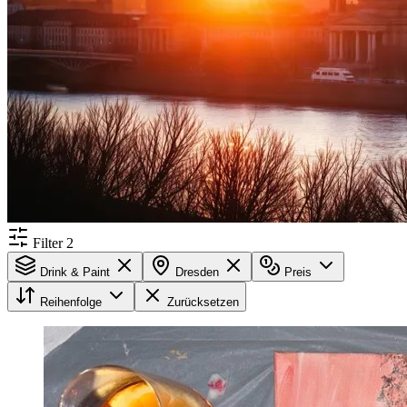
Filter
2
Drink & Paint
Dresden
Preis
Reihenfolge
Zurücksetzen