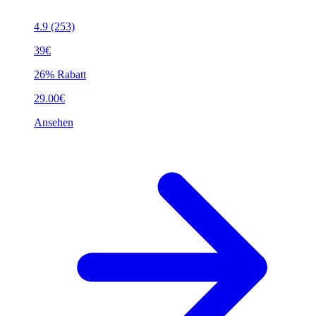
4.9
(253)
39€
26% Rabatt
29.00€
Ansehen