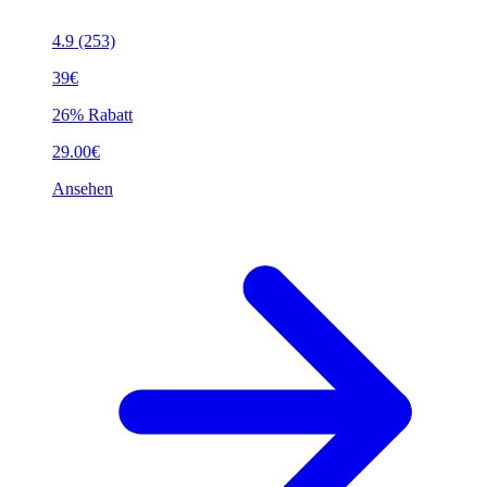
4.9
(253)
39€
26% Rabatt
29.00€
Ansehen