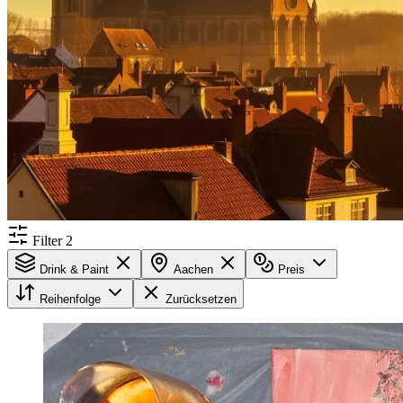
Filter
2
Drink & Paint
Aachen
Preis
Reihenfolge
Zurücksetzen