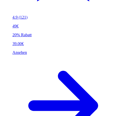
4.9
(121)
49€
20% Rabatt
39.00€
Ansehen