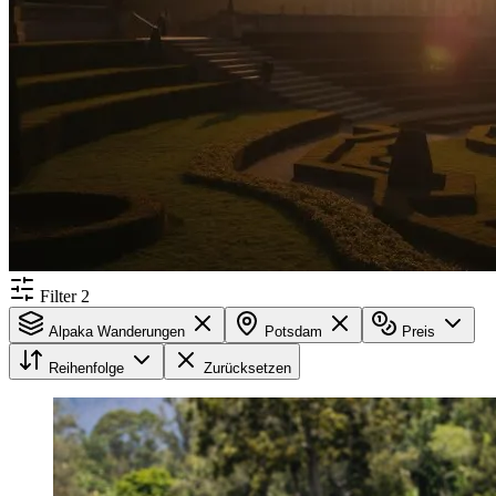
Filter
2
Alpaka Wanderungen
Potsdam
Preis
Reihenfolge
Zurücksetzen