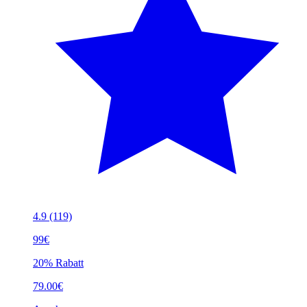
4.9
(119)
99€
20% Rabatt
79.00€