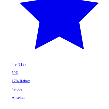
4.9
(118)
59€
17% Rabatt
49.00€
Ansehen