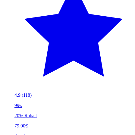
4.9
(118)
99€
20% Rabatt
79.00€