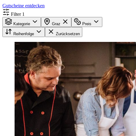
Gutscheine entdecken
Filter
1
Kategorie
Graz
Preis
Reihenfolge
Zurücksetzen