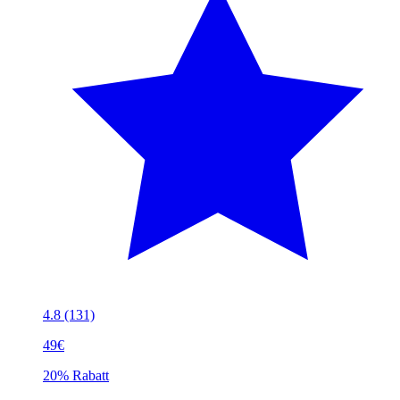
4.8
(131)
49€
20% Rabatt