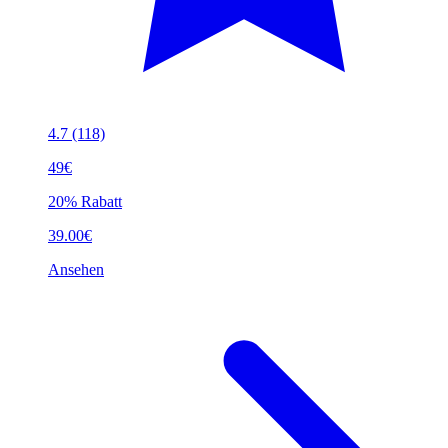
4.7
(118)
49€
20% Rabatt
39.00€
Ansehen