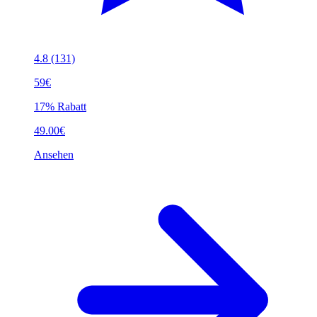
4.8
(131)
59€
17% Rabatt
49.00€
Ansehen