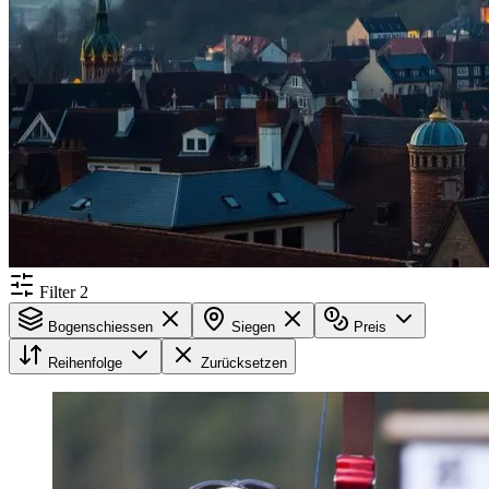
Filter
2
Bogenschiessen
Siegen
Preis
Reihenfolge
Zurücksetzen