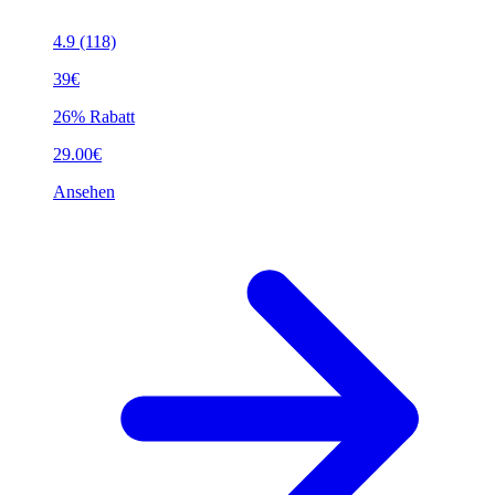
4.9
(118)
39€
26% Rabatt
29.00€
Ansehen