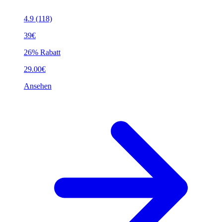
4.9
(118)
39€
26% Rabatt
29.00€
Ansehen