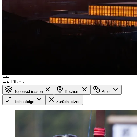
Filter
2
Bogenschiessen
Bochum
Preis
Reihenfolge
Zurücksetzen