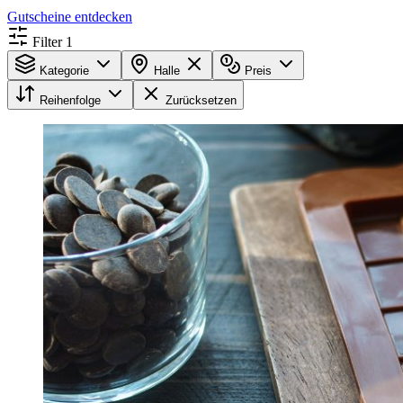
Gutscheine entdecken
Filter
1
Kategorie
Halle
Preis
Reihenfolge
Zurücksetzen