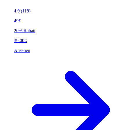
4.9
(118)
49€
20% Rabatt
39.00€
Ansehen