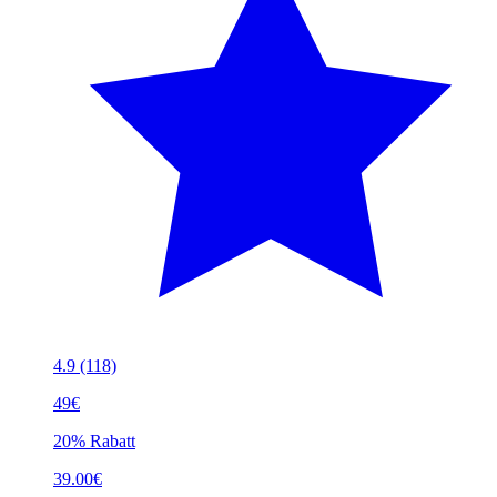
4.9
(118)
49€
20% Rabatt
39.00€