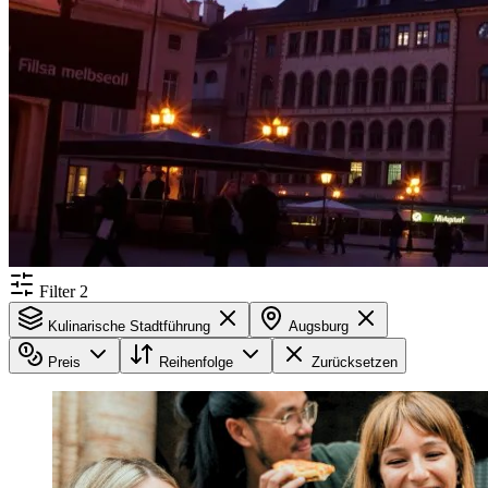
Filter
2
Kulinarische Stadtführung
Augsburg
Preis
Reihenfolge
Zurücksetzen