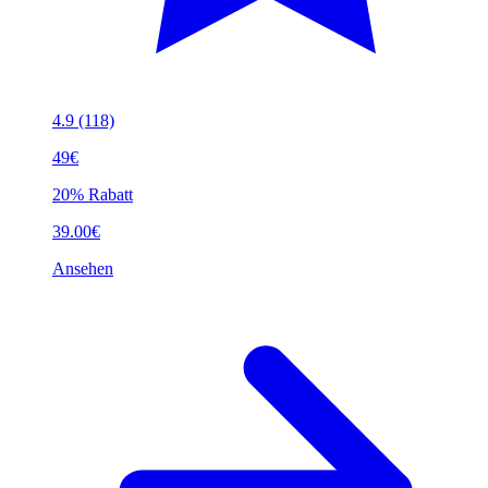
4.9
(118)
49€
20% Rabatt
39.00€
Ansehen