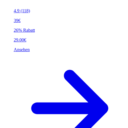
4.9
(118)
39€
26% Rabatt
29.00€
Ansehen