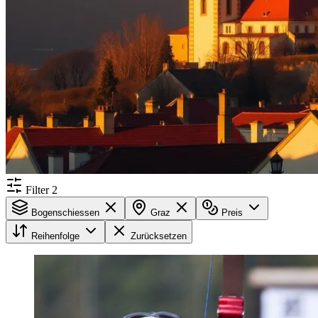
Filter
2
Bogenschiessen
Graz
Preis
Reihenfolge
Zurücksetzen